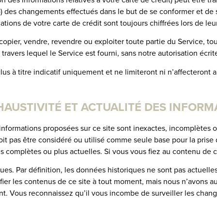
 (b) des changements effectués dans le but de se conformer et de
ions de votre carte de crédit sont toujours chiffrées lors de leur
opier, vendre, revendre ou exploiter toute partie du Service, tou
travers lequel le Service est fourni, sans notre autorisation écri
nclus à titre indicatif uniquement et ne limiteront ni n’affectero
XHAUSTIVITÉ ET ACTUALITÉ DES INFOR
informations proposées sur ce site sont inexactes, incomplètes o
oit pas être considéré ou utilisé comme seule base pour la prise
s complètes ou plus actuelles. Si vous vous fiez au contenu de ce 
ues. Par définition, les données historiques ne sont pas actuelle
fier les contenus de ce site à tout moment, mais nous n’avons au
ient. Vous reconnaissez qu’il vous incombe de surveiller les chan