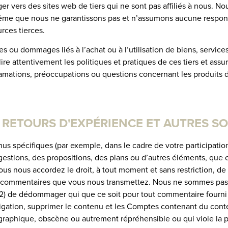
riger vers des sites web de tiers qui ne sont pas affiliés à nous
même que nous ne garantissons pas et n’assumons aucune respons
rces tierces.
ou dommages liés à l’achat ou à l’utilisation de biens, service
z lire attentivement les politiques et pratiques de ces tiers et a
lamations, préoccupations ou questions concernant les produits 
, RETOURS D'EXPÉRIENCE ET AUTRES S
s spécifiques (par exemple, dans le cadre de votre participatio
estions, des propositions, des plans ou d’autres éléments, que ce 
s nous accordez le droit, à tout moment et sans restriction, de mod
es commentaires que vous nous transmettez. Nous ne sommes pas 
 (2) de dédommager qui que ce soit pour tout commentaire fourni
igation, supprimer le contenu et les Comptes contenant du cont
ographique, obscène ou autrement répréhensible ou qui viole la pr