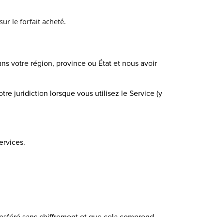
ur le forfait acheté.
ans votre région, province ou État et nous avoir
re juridiction lorsque vous utilisez le Service (y
ervices.
ransféré sans chiffrement et que cela comprend