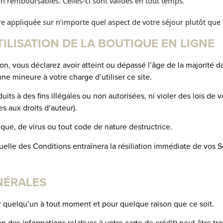
n remboursables. Celles-ci sont valides en tout temps.
e appliquée sur n’importe quel aspect de votre séjour plutôt que s
TILISATION DE LA BOUTIQUE EN LIGNE
on, vous déclarez avoir atteint ou dépassé l’âge de la majorité d
ne mineure à votre charge d’utiliser ce site.
s à des fins illégales ou non autorisées, ni violer des lois de vot
ves aux droits d’auteur).
que, de virus ou tout code de nature destructrice.
uelle des Conditions entraînera la résiliation immédiate de vos S
NÉRALES
ir quelqu’un à tout moment et pour quelque raison que ce soit.
 des informations relatives à votre carte de crédit) peut être t